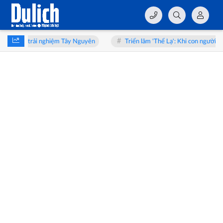
 Tây Nguyên
Triển lãm 'Thể Lạ': Khi con người soi mình trong tấm gươn