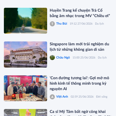
Huyền Trang kể chuyện Trà Cổ
bằng âm nhạc trong MV “Chiều ơi”
Thu Bùi
19:12 27/06/2026
Du lịch
Singapore làm mới trải nghiệm du
lịch từ những không gian di sản
Châu Ngô
15:00 25/06/2026
Du lịch
'Con đường tương lai': Gợi mở mô
hình kinh tế thông minh trong kỷ
nguyên AI
Việt Anh
02:59 25/06/2026
Đời sống
Ca sĩ Mỹ Tâm bất ngờ công khai