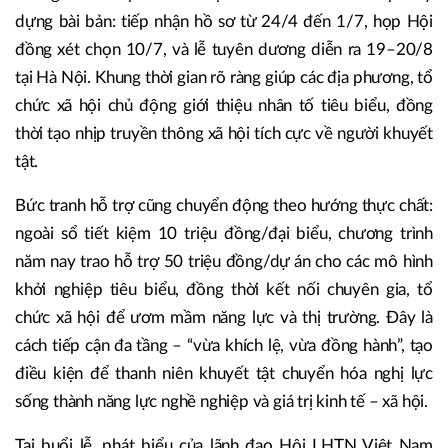
dựng bài bản: tiếp nhận hồ sơ từ 24/4 đến 1/7, họp Hội
đồng xét chọn 10/7, và lễ tuyên dương diễn ra 19–20/8
tại Hà Nội. Khung thời gian rõ ràng giúp các địa phương, tổ
chức xã hội chủ động giới thiệu nhân tố tiêu biểu, đồng
thời tạo nhịp truyền thông xã hội tích cực về người khuyết
tật.
Bức tranh hỗ trợ cũng chuyển động theo hướng thực chất:
ngoài sổ tiết kiệm 10 triệu đồng/đại biểu, chương trình
năm nay trao hỗ trợ 50 triệu đồng/dự án cho các mô hình
khởi nghiệp tiêu biểu, đồng thời kết nối chuyên gia, tổ
chức xã hội để ươm mầm năng lực và thị trường. Đây là
cách tiếp cận đa tầng – “vừa khích lệ, vừa đồng hành”, tạo
điều kiện để thanh niên khuyết tật chuyển hóa nghị lực
sống thành năng lực nghề nghiệp và giá trị kinh tế – xã hội.
Tại buổi lễ, phát biểu của lãnh đạo Hội LHTN Việt Nam