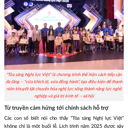
“Tỏa sáng Nghị lực Việt” là chương trình thể hiện cách tiếp cận
đa tầng – “vừa khích lệ, vừa đồng hành”, tạo điều kiện để thanh
niên khuyết tật chuyển hóa nghị lực sống thành năng lực nghề
nghiệp và giá trị kinh tế – xã hội
Từ truyền cảm hứng tới chính sách hỗ trợ
Các con số biết nói cho thấy “Tỏa sáng Nghị lực Việt”
không chỉ là một buổi lễ. Lịch trình năm 2025 được xây