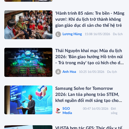
'Hành trình 85 năm: Tre bền - Măng
vươn': Khi du lịch trở thành không
gian giáo dục di sản cho thế hệ trẻ
Lương Hùng
15:08 16/05/2026
Du lịch
Thái Nguyên khai mạc Mùa du lịch
2026: 'Bản giao hưởng Hồ trên núi
- Trà trong mây' tạo cú hích cho du
lịch xanh vùng Việt Bắc
Anh Hoa
10:25 16/05/2026
Du lịch
Samsung Solve for Tomorrow
2026: Lan tỏa phong trào STEM,
khơi nguồn đổi mới sáng tạo cho
học sinh miền Trung
SGO
00:47 16/05/2026
Đời
Media
sống
VUSTA hợp tác GFS: Thúc đẩy y tế