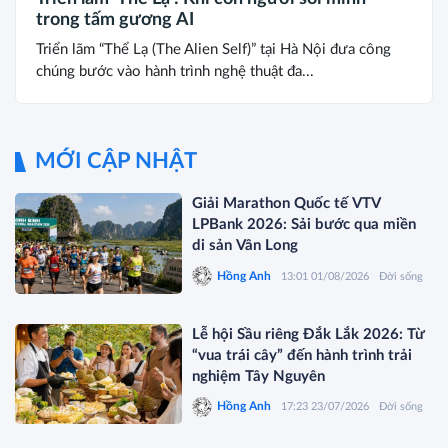
trong tấm gương AI
Triển lãm “Thể Lạ (The Alien Self)” tại Hà Nội đưa công
chúng bước vào hành trình nghệ thuật đa...
MỚI CẬP NHẬT
Giải Marathon Quốc tế VTV
LPBank 2026: Sải bước qua miền
di sản Vân Long
Hồng Anh
13:01 01/08/2026
Đời sống
Lễ hội Sầu riêng Đắk Lắk 2026: Từ
“vua trái cây” đến hành trình trải
nghiệm Tây Nguyên
Hồng Anh
17:23 23/07/2026
Đời sống