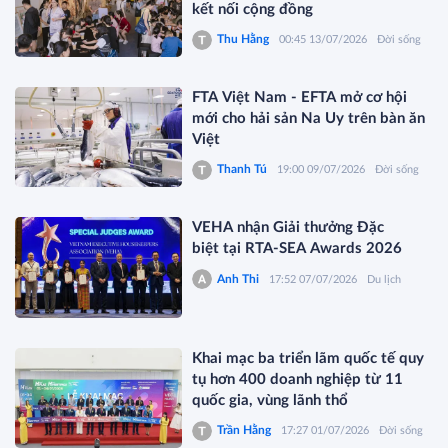
kết nối cộng đồng
Thu Hằng
00:45 13/07/2026
Đời sống
FTA Việt Nam - EFTA mở cơ hội
mới cho hải sản Na Uy trên bàn ăn
Việt
Thanh Tú
19:00 09/07/2026
Đời sống
VEHA nhận Giải thưởng Đặc
biệt tại RTA-SEA Awards 2026
Anh Thi
17:52 07/07/2026
Du lịch
Khai mạc ba triển lãm quốc tế quy
tụ hơn 400 doanh nghiệp từ 11
quốc gia, vùng lãnh thổ
Trần Hằng
17:27 01/07/2026
Đời sống