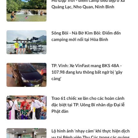
Hồ Đập Trời - điểm camp siêu đẹp ở xã
Quảng Lạc, Nho Quan, Ninh Bình
Sông Bôi - Nà Bờ Kim Bôi: Điểm đến
camping mới nổi tại Hòa Bình
TP. Vinh: Xe VinFast mang BKS 48A -
107.98 đang lưu thông bất ngờ bị 'gãy
càng'
Trao 61 chiếc xe lăn cho các hoàn cảnh
đặc biệt tại TP. Uông Bí nhân dịp Đại lễ
Phật đản
Lộ hình ảnh 'nhạy cảm' khi thực hiện dịch
vụ tại Bệnh viện Thu Cúc trong các quảng