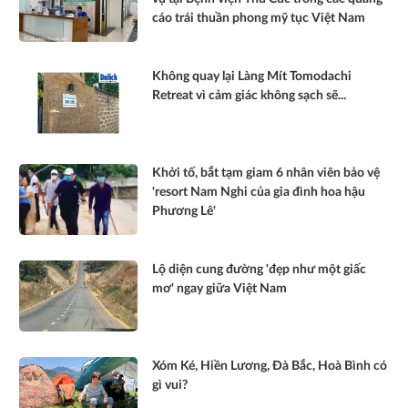
cáo trái thuần phong mỹ tục Việt Nam
Không quay lại Làng Mít Tomodachi
Retreat vì cảm giác không sạch sẽ...
Khởi tố, bắt tạm giam 6 nhân viên bảo vệ
'resort Nam Nghi của gia đình hoa hậu
Phương Lê'
Lộ diện cung đường 'đẹp như một giấc
mơ' ngay giữa Việt Nam
Xóm Ké, Hiền Lương, Đà Bắc, Hoà Bình có
gì vui?