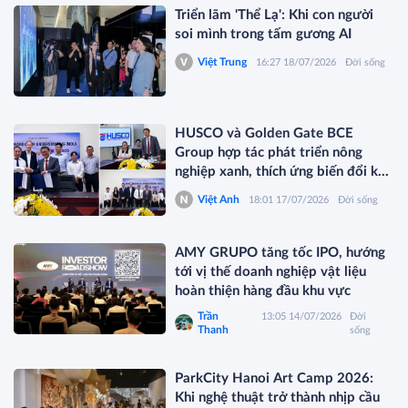
Triển lãm 'Thể Lạ': Khi con người
soi mình trong tấm gương AI
Việt Trung
16:27 18/07/2026
Đời sống
HUSCO và Golden Gate BCE
Group hợp tác phát triển nông
nghiệp xanh, thích ứng biến đổi khí
hậu
Việt Anh
18:01 17/07/2026
Đời sống
AMY GRUPO tăng tốc IPO, hướng
tới vị thế doanh nghiệp vật liệu
hoàn thiện hàng đầu khu vực
Trần
13:05 14/07/2026
Đời
Thanh
sống
ParkCity Hanoi Art Camp 2026:
Khi nghệ thuật trở thành nhịp cầu