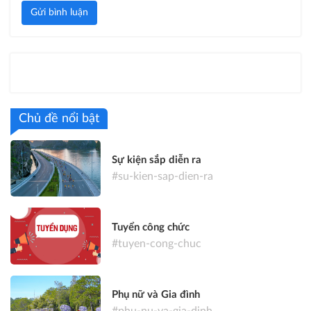
Gửi bình luận
Chủ đề nổi bật
Sự kiện sắp diễn ra
#su-kien-sap-dien-ra
Tuyển công chức
#tuyen-cong-chuc
Phụ nữ và Gia đình