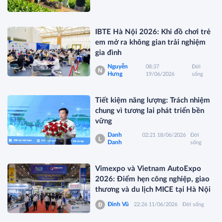
IBTE Hà Nội 2026: Khi đồ chơi trẻ
em mở ra không gian trải nghiệm
gia đình
Nguyễn
08:37
Đời
Hưng
19/06/2026
sống
Tiết kiệm năng lượng: Trách nhiệm
chung vì tương lai phát triển bền
vững
Danh
02:21 18/06/2026
Đời
Danh
sống
Vimexpo và Vietnam AutoExpo
2026: Điểm hẹn công nghiệp, giao
thương và du lịch MICE tại Hà Nội
Đình Vũ
22:26 11/06/2026
Đời sống