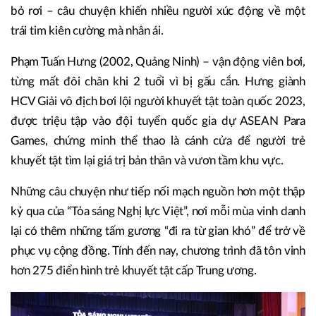
bỏ rơi – câu chuyện khiến nhiều người xúc động về một
trái tim kiên cường mà nhân ái.
Phạm Tuấn Hưng (2002, Quảng Ninh) – vận động viên bơi,
từng mất đôi chân khi 2 tuổi vì bị gấu cắn. Hưng giành
HCV Giải vô địch bơi lội người khuyết tật toàn quốc 2023,
được triệu tập vào đội tuyển quốc gia dự ASEAN Para
Games, chứng minh thể thao là cánh cửa để người trẻ
khuyết tật tìm lại giá trị bản thân và vươn tầm khu vực.
Những câu chuyện như tiếp nối mạch nguồn hơn một thập
kỷ qua của “Tỏa sáng Nghị lực Việt”, nơi mỗi mùa vinh danh
lại có thêm những tấm gương “đi ra từ gian khó” để trở về
phục vụ cộng đồng. Tính đến nay, chương trình đã tôn vinh
hơn 275 điển hình trẻ khuyết tật cấp Trung ương.