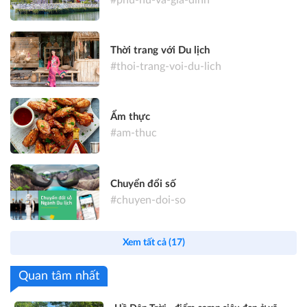
#phu-nu-va-gia-dinh
Thời trang với Du lịch
#thoi-trang-voi-du-lich
Ẩm thực
#am-thuc
Chuyển đổi số
#chuyen-doi-so
Xem tất cả (17)
Quan tâm nhất