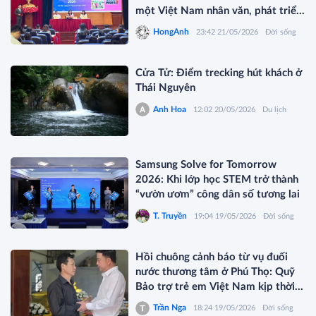
một Việt Nam nhân văn, phát triển
và giàu cảm xúc
HongAnh
23:42 21/05/2026
Đời sống
Cửa Tử: Điểm trecking hút khách ở
Thái Nguyên
Anh Hoa
12:02 20/05/2026
Du lịch
Samsung Solve for Tomorrow
2026: Khi lớp học STEM trở thành
“vườn ươm” công dân số tương lai
T. Truyền
19:04 19/05/2026
Đời sống
Hồi chuông cảnh báo từ vụ đuối
nước thương tâm ở Phú Thọ: Quỹ
Bảo trợ trẻ em Việt Nam kịp thời
thăm hỏi và tặng quà
Trần Nga
18:24 19/05/2026
Đời sống