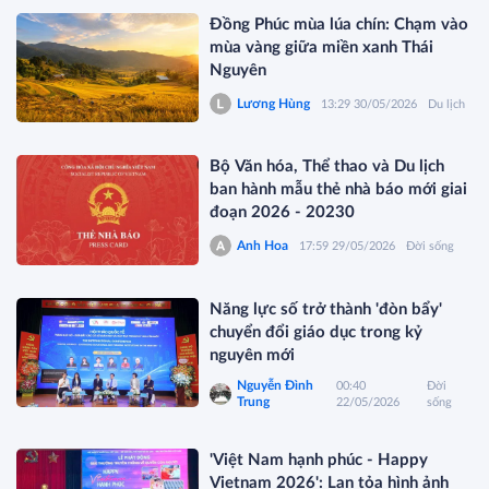
Đồng Phúc mùa lúa chín: Chạm vào
mùa vàng giữa miền xanh Thái
Nguyên
Lương Hùng
13:29 30/05/2026
Du lịch
Bộ Văn hóa, Thể thao và Du lịch
ban hành mẫu thẻ nhà báo mới giai
đoạn 2026 - 20230
Anh Hoa
17:59 29/05/2026
Đời sống
Năng lực số trở thành 'đòn bẩy'
chuyển đổi giáo dục trong kỷ
nguyên mới
Nguyễn Đình
00:40
Đời
Trung
22/05/2026
sống
'Việt Nam hạnh phúc - Happy
Vietnam 2026': Lan tỏa hình ảnh