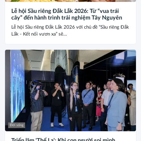
Lễ hội Sầu riêng Đắk Lắk 2026: Từ “vua trái
cây” đến hành trình trải nghiệm Tây Nguyên
Lễ hội Sầu riêng Đắk Lắk 2026 với chủ đề “Sầu riêng Đắk
Lắk - Kết nối vươn xa” sẽ...
Đời sống
Triển lãm 'Thể Lạ': Khi con người soi mình