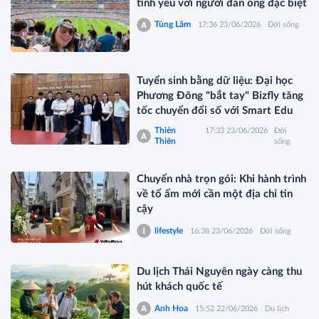
tình yêu với người đàn ông đặc biệt
Tùng Lâm
17:36 23/06/2026
Đời sống
Tuyển sinh bằng dữ liệu: Đại học
Phương Đông "bắt tay" Bizfly tăng
tốc chuyển đổi số với Smart Edu
Thiên
17:33 23/06/2026
Đời
Thiên
sống
Chuyển nhà trọn gói: Khi hành trình
về tổ ấm mới cần một địa chỉ tin
cậy
lifestyle
16:38 23/06/2026
Đời sống
Du lịch Thái Nguyên ngày càng thu
hút khách quốc tế
Anh Hoa
15:52 22/06/2026
Du lịch