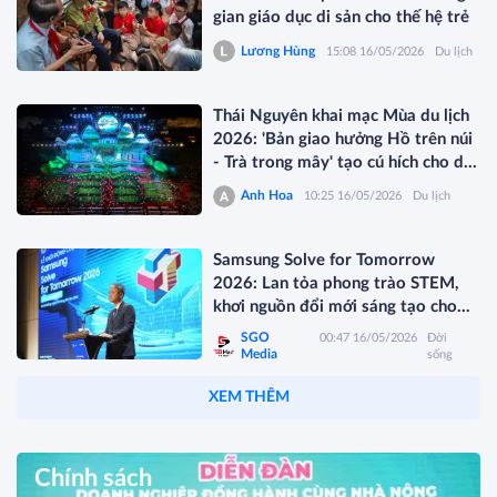
gian giáo dục di sản cho thế hệ trẻ
Lương Hùng
15:08 16/05/2026
Du lịch
Thái Nguyên khai mạc Mùa du lịch
2026: 'Bản giao hưởng Hồ trên núi
- Trà trong mây' tạo cú hích cho du
lịch xanh vùng Việt Bắc
Anh Hoa
10:25 16/05/2026
Du lịch
Samsung Solve for Tomorrow
2026: Lan tỏa phong trào STEM,
khơi nguồn đổi mới sáng tạo cho
học sinh miền Trung
SGO
00:47 16/05/2026
Đời
Media
sống
XEM THÊM
Chính sách