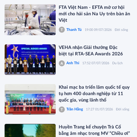
FTA Việt Nam - EFTA mở cơ hội
mới cho hải sản Na Uy trên bàn ăn
Việt
Thanh Tú
19:00 09/07/2026
Đời sống
VEHA nhận Giải thưởng Đặc
biệt tại RTA-SEA Awards 2026
Anh Thi
17:52 07/07/2026
Du lịch
Khai mạc ba triển lãm quốc tế quy
tụ hơn 400 doanh nghiệp từ 11
quốc gia, vùng lãnh thổ
Trần Hằng
17:27 01/07/2026
Đời sống
Huyền Trang kể chuyện Trà Cổ
bằng âm nhạc trong MV “Chiều ơi”