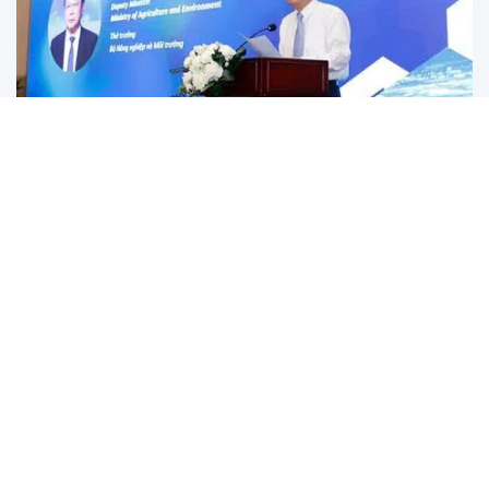
Việt Nam thúc đẩy đổi mới sáng tạo để chấm dứt ô
nhiễm nhựa
Ô nhiễm nhựa đang là vấn đề toàn cầu, đe dọa nghiêm
trọng đến hệ sinh thái và sức khỏe con người, và Việt Nam
không thể đứng ngoài cuộc chiến này.
Hơn 1.400 học sinh Trường Quốc tế Mỹ Việt Nam
(AISVN) cầu cứu được trở lại lớp sau khi Chủ tịch Hội
đồng trường bị bắt