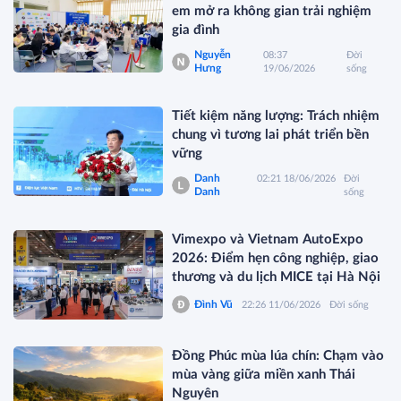
em mở ra không gian trải nghiệm
gia đình
Nguyễn
08:37
Đời
Hưng
19/06/2026
sống
Tiết kiệm năng lượng: Trách nhiệm
chung vì tương lai phát triển bền
vững
Danh
02:21 18/06/2026
Đời
Danh
sống
Vimexpo và Vietnam AutoExpo
2026: Điểm hẹn công nghiệp, giao
thương và du lịch MICE tại Hà Nội
Đình Vũ
22:26 11/06/2026
Đời sống
Đồng Phúc mùa lúa chín: Chạm vào
mùa vàng giữa miền xanh Thái
Nguyên