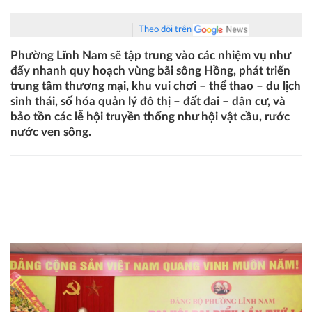
Theo dõi trên
Phường Lĩnh Nam sẽ tập trung vào các nhiệm vụ như
đẩy nhanh quy hoạch vùng bãi sông Hồng, phát triển
trung tâm thương mại, khu vui chơi – thể thao – du lịch
sinh thái, số hóa quản lý đô thị – đất đai – dân cư, và
bảo tồn các lễ hội truyền thống như hội vật cầu, rước
nước ven sông.
Phường Lĩnh Nam tổ chức Đại hội Đảng bộ lần thứ Nhất:
Hướng tới phát triển thành trung tâm thương mại - dịch vụ
phía Nam Thủ đô