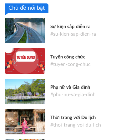
Chủ đề nổi bật
Sự kiện sắp diễn ra
#su-kien-sap-dien-ra
Tuyển công chức
#tuyen-cong-chuc
Phụ nữ và Gia đình
#phu-nu-va-gia-dinh
Thời trang với Du lịch
#thoi-trang-voi-du-lich