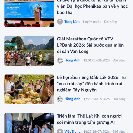
Chuyên gia quốc tế hội tụ tại Bệnh
viện Đại học Phenikaa bàn về y học
bào thai
Tùng Lâm
1 ngày trước
Đời sống
Giải Marathon Quốc tế VTV
LPBank 2026: Sải bước qua miền
di sản Vân Long
Hồng Anh
13:01 01/08/2026
Đời sống
Lễ hội Sầu riêng Đắk Lắk 2026: Từ
“vua trái cây” đến hành trình trải
nghiệm Tây Nguyên
Hồng Anh
17:23 23/07/2026
Đời sống
Triển lãm 'Thể Lạ': Khi con người
soi mình trong tấm gương AI
Việt Trung
16:27 18/07/2026
Đời sống