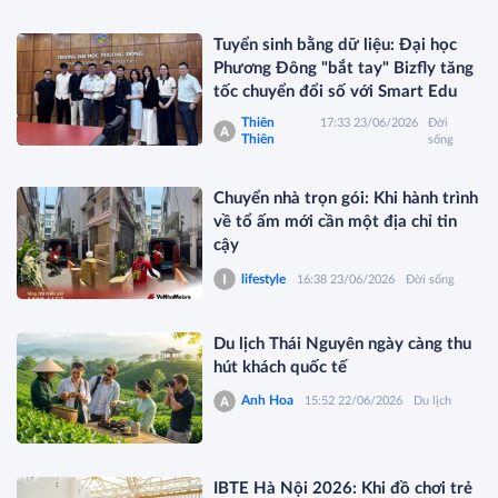
Tuyển sinh bằng dữ liệu: Đại học
Phương Đông "bắt tay" Bizfly tăng
tốc chuyển đổi số với Smart Edu
Thiên
17:33 23/06/2026
Đời
Thiên
sống
Chuyển nhà trọn gói: Khi hành trình
về tổ ấm mới cần một địa chỉ tin
cậy
lifestyle
16:38 23/06/2026
Đời sống
Du lịch Thái Nguyên ngày càng thu
hút khách quốc tế
Anh Hoa
15:52 22/06/2026
Du lịch
IBTE Hà Nội 2026: Khi đồ chơi trẻ