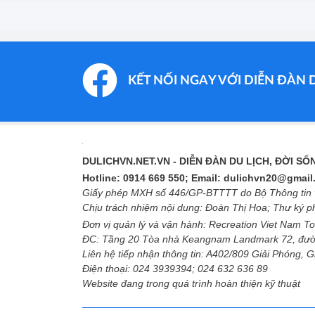
KẾT NỐI NGAY VỚI DIỄN ĐÀN 
DULICHVN.NET.VN
- DIỄN ĐÀN DU LỊCH, ĐỜI S
Hotline: 0914 669 550; Email: dulichvn20@gmai
Giấy phép MXH số 446/GP-BTTTT do Bộ Thông tin v
Chịu trách nhiệm nội dung: Đoàn Thị Hoa; Thư ký 
Đơn vị quản lý và vận hành: Recreation Viet Nam To
ĐC: Tầng 20 Tòa nhà Keangnam Landmark 72, đườ
Liên hệ tiếp nhận thông tin: A402/809 Giải Phóng, 
Điện thoại: 024 3939394; 024 632 636 89
Website đang trong quá trình hoàn thiện kỹ thuật