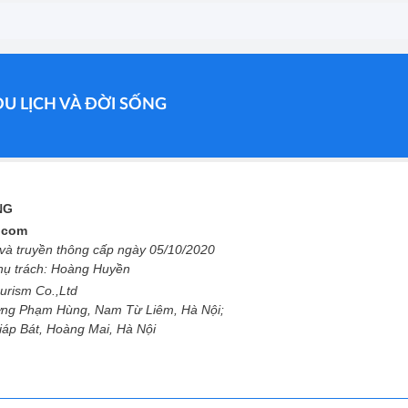
DU LỊCH VÀ ĐỜI SỐNG
ỐNG
l.com
à truyền thông cấp ngày 05/10/2020
phụ trách: Hoàng Huyền
urism Co.,Ltd
ng Phạm Hùng, Nam Từ Liêm, Hà Nội;
Giáp Bát, Hoàng Mai, Hà Nội