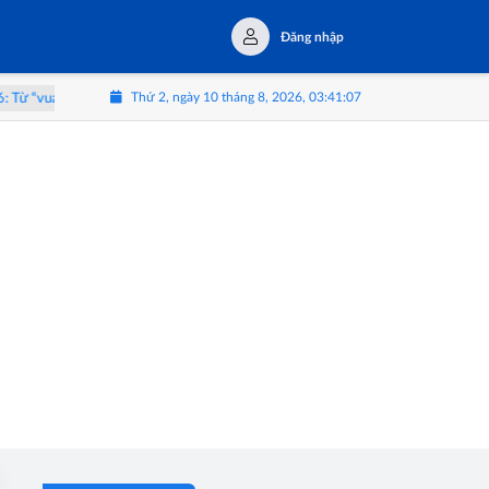
Đăng nhập
Thứ 2, ngày 10 tháng 8, 2026, 03:41:08
vua trái cây” đến hành trình trải nghiệm Tây Nguyên
Triển lãm 'Thể Lạ