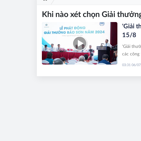
Khi nào xét chọn Giải thưở
'Giải 
15/8
'Giải thư
các công 
ứng dụng 
03:31 06/0