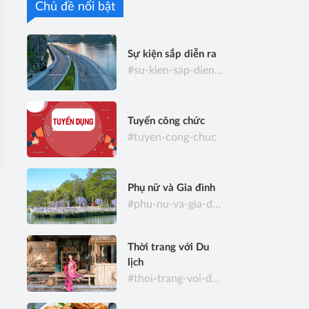
Chủ đề nổi bật
Sự kiện sắp diễn ra
#su-kien-sap-dien-ra
Tuyển công chức
#tuyen-cong-chuc
Phụ nữ và Gia đình
#phu-nu-va-gia-dinh
Thời trang với Du
lịch
#thoi-trang-voi-du-lich