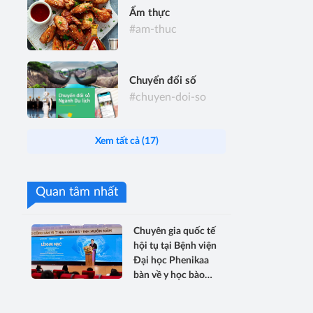
Ẩm thực
#am-thuc
Chuyển đổi số
#chuyen-doi-so
Xem tất cả (17)
Quan tâm nhất
Chuyên gia quốc tế
hội tụ tại Bệnh viện
Đại học Phenikaa
bàn về y học bào
thai