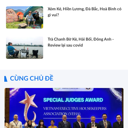
Xóm Ké, Hiền Lương, Đà Bắc, Hoà Bình có
gì vui?
Trà Chanh Bờ Kè, Hải Bối, Đông Anh -
Review lại sau covid
CÙNG CHỦ ĐỀ