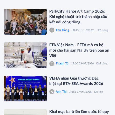
ParkCity Hanoi Art Camp 2026:
Khi nghệ thuật trở thành nhịp cầu
kết nối cộng đồng
Thu Hằng
00:45 13/07/2026
Đời sống
FTA Việt Nam - EFTA mở cơ hội
mới cho hải sản Na Uy trên bàn ăn
Việt
Thanh Tú
19:00 09/07/2026
Đời sống
VEHA nhận Giải thưởng Đặc
biệt tại RTA-SEA Awards 2026
Anh Thi
17:52 07/07/2026
Du lịch
Khai mạc ba triển lãm quốc tế quy