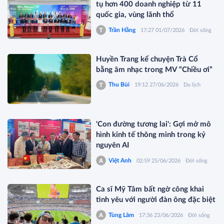
tụ hơn 400 doanh nghiệp từ 11
quốc gia, vùng lãnh thổ
Trần Hằng
17:27 01/07/2026
Đời sống
Huyền Trang kể chuyện Trà Cổ
bằng âm nhạc trong MV “Chiều ơi”
Thu Bùi
19:12 27/06/2026
Du lịch
'Con đường tương lai': Gợi mở mô
hình kinh tế thông minh trong kỷ
nguyên AI
Việt Anh
02:59 25/06/2026
Đời sống
Ca sĩ Mỹ Tâm bất ngờ công khai
tình yêu với người đàn ông đặc biệt
Tùng Lâm
17:36 23/06/2026
Đời sống