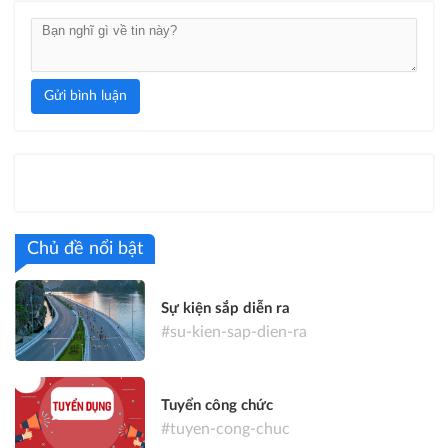
Gửi bình luận
Chủ đề nổi bật
Sự kiện sắp diễn ra
#su-kien-sap-dien-ra
Tuyển công chức
#tuyen-cong-chuc