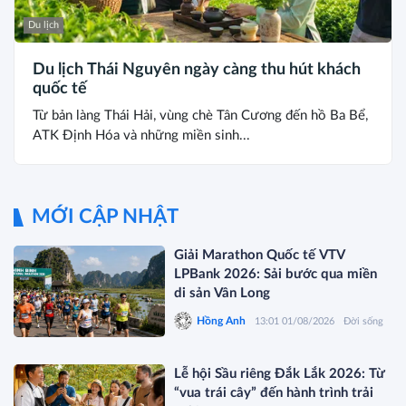
Du lịch
Du lịch Thái Nguyên ngày càng thu hút khách
quốc tế
Từ bản làng Thái Hải, vùng chè Tân Cương đến hồ Ba Bể,
ATK Định Hóa và những miền sinh...
MỚI CẬP NHẬT
Giải Marathon Quốc tế VTV
LPBank 2026: Sải bước qua miền
di sản Vân Long
Hồng Anh
13:01 01/08/2026
Đời sống
Lễ hội Sầu riêng Đắk Lắk 2026: Từ
“vua trái cây” đến hành trình trải