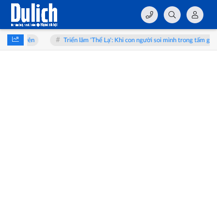
Triển lãm 'Thể Lạ': Khi con người soi mình trong tấm gương AI
HUSCO 