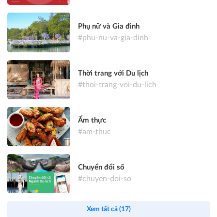
Phụ nữ và Gia đình
#phu-nu-va-gia-dinh
Thời trang với Du lịch
#thoi-trang-voi-du-lich
Ẩm thực
#am-thuc
Chuyển đổi số
#chuyen-doi-so
Xem tất cả (17)