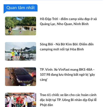
Quan tâm nhất
Hồ Đập Trời - điểm camp siêu đẹp ở xã
Quảng Lạc, Nho Quan, Ninh Bình
Sông Bôi - Nà Bờ Kim Bôi: Điểm đến
camping mới nổi tại Hòa Bình
TP. Vinh: Xe VinFast mang BKS 48A -
107.98 đang lưu thông bất ngờ bị 'gãy
càng'
Trao 61 chiếc xe lăn cho các hoàn cảnh
đặc biệt tại TP. Uông Bí nhân dịp Đại lễ
Phật đản