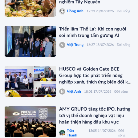
nghiệm Tây Nguyên
Hồng Anh
17:23 23/07/2026
Đời sống
Triển lãm 'Thể Lạ': Khi con người
soi mình trong tấm gương AI
Việt Trung
16:27 18/07/2026
Đời sống
HUSCO và Golden Gate BCE
Group hợp tác phát triển nông
nghiệp xanh, thích ứng biến đổi khí
hậu
Việt Anh
18:01 17/07/2026
Đời sống
AMY GRUPO tăng tốc IPO, hướng
tới vị thế doanh nghiệp vật liệu
hoàn thiện hàng đầu khu vực
Trần
13:05 14/07/2026
Đời
Thanh
sống