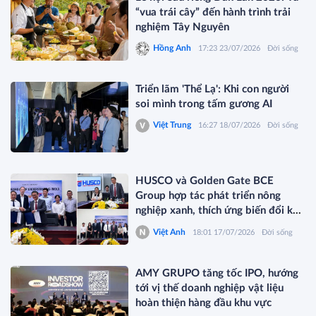
“vua trái cây” đến hành trình trải
nghiệm Tây Nguyên
Hồng Anh
17:23 23/07/2026
Đời sống
Triển lãm 'Thể Lạ': Khi con người
soi mình trong tấm gương AI
Việt Trung
16:27 18/07/2026
Đời sống
HUSCO và Golden Gate BCE
Group hợp tác phát triển nông
nghiệp xanh, thích ứng biến đổi khí
hậu
Việt Anh
18:01 17/07/2026
Đời sống
AMY GRUPO tăng tốc IPO, hướng
tới vị thế doanh nghiệp vật liệu
hoàn thiện hàng đầu khu vực