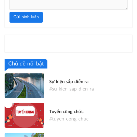
Gửi bình luận
Chủ đề nổi bật
Sự kiện sắp diễn ra
#su-kien-sap-dien-ra
Tuyển công chức
#tuyen-cong-chuc