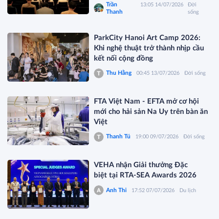
Trần
13:05 14/07/2026
Đời
Thanh
sống
ParkCity Hanoi Art Camp 2026:
Khi nghệ thuật trở thành nhịp cầu
kết nối cộng đồng
Thu Hằng
00:45 13/07/2026
Đời sống
FTA Việt Nam - EFTA mở cơ hội
mới cho hải sản Na Uy trên bàn ăn
Việt
Thanh Tú
19:00 09/07/2026
Đời sống
VEHA nhận Giải thưởng Đặc
biệt tại RTA-SEA Awards 2026
Anh Thi
17:52 07/07/2026
Du lịch