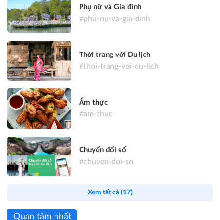
Phụ nữ và Gia đình
#phu-nu-va-gia-dinh
Thời trang với Du lịch
#thoi-trang-voi-du-lich
Ẩm thực
#am-thuc
Chuyển đổi số
#chuyen-doi-so
Xem tất cả (17)
Quan tâm nhất