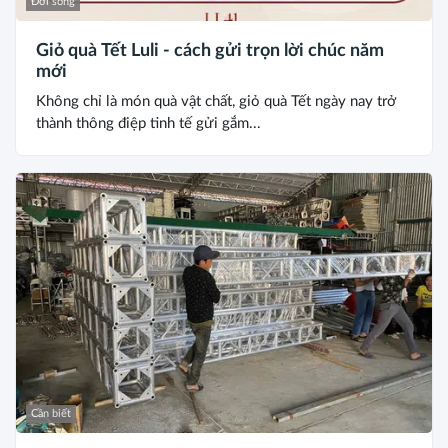
Đời sống
Giỏ quà Tết Luli - cách gửi trọn lời chúc năm
mới
Không chỉ là món quà vật chất, giỏ quà Tết ngày nay trở
thành thông điệp tinh tế gửi gắm...
Cần biết