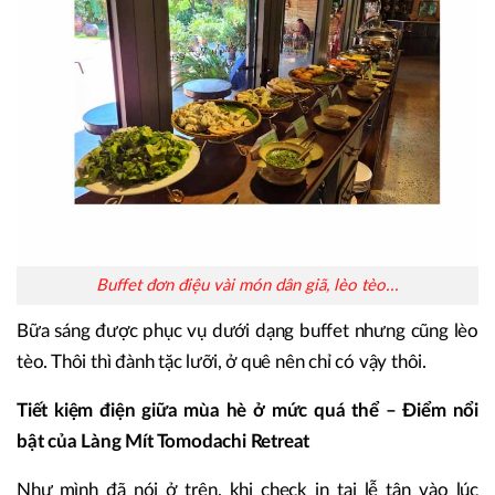
Buffet đơn điệu vài món dân giã, lèo tèo...
Bữa sáng được phục vụ dưới dạng buffet nhưng cũng lèo
tèo. Thôi thì đành tặc lưỡi, ở quê nên chỉ có vậy thôi.
Tiết kiệm điện giữa mùa hè ở mức quá thể – Điểm nổi
bật của Làng Mít Tomodachi Retreat
Như mình đã nói ở trên, khi check in tại lễ tân vào lúc