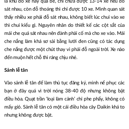
là khu đỗ xe này quá bé, chỉ chứa được 13-14 xe nếu đỗ
sát nhau, còn đỗ thoáng thì chỉ được 10 xe. Mình quan sát
thấy nhiều xe phải đỗ sát nhau, không biết lúc chui vào xe
thì chui kiểu gì. Nguyên nhân do thiết kế các cột sắt của
mái che quá sát nhau nên đành phải cố mà cho xe vào. Mái
che nắng làm khá sơ sài bằng lưới đen cũng có tác dụng
che nắng được một chút thay vì phải đỗ ngoài trời. Xe nào
đến muộn hết chỗ thì ráng chịu nhé.
Sảnh lễ tân
Vào sảnh lễ tân để làm thủ tục đăng ký, mình nể phục các
bạn ở đây quá vì trời nóng 38-40 độ nhưng không bật
điều hòa. Quạt trần ‘loại làm cảnh’ chỉ phe phẩy, không có
mấy gió. Sảnh lễ tân có một cái điều hòa cây Daikin khá to
nhưng không được bật.