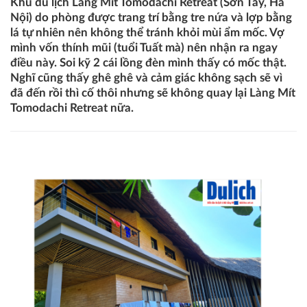
Khu du lịch Làng Mít Tomodachi Retreat (Sơn Tây, Hà
Nội) do phòng được trang trí bằng tre nứa và lợp bằng
lá tự nhiên nên không thể tránh khỏi mùi ẩm mốc. Vợ
mình vốn thính mũi (tuổi Tuất mà) nên nhận ra ngay
điều này. Soi kỹ 2 cái lồng đèn mình thấy có mốc thật.
Nghĩ cũng thấy ghê ghê và cảm giác không sạch sẽ vì
đã đến rồi thì cố thôi nhưng sẽ không quay lại Làng Mít
Tomodachi Retreat nữa.