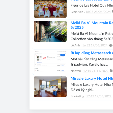
Fleur de Lys Hotel Quy Nho
Lynguyen
,
18:35 28/06/2024
Meliá Ba Vì Mountain Re
5/2025
Meliá Ba Vì Mountain Retre
Collection vào tháng 5/2025
Lê Anh
,
16:32 19/06/2024
Bí kíp dùng Metasearch 
Một vài nền tảng Metasearc
Tripadvisor, Kayak, hay...
Nhavan
,
12:15 21/11/2022
Miracle Luxury Hotel N
Miracle Luxury Hotel Nha 
Để có kỳ nghỉ...
Marketing
,
17:47 19/05/2022