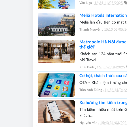
Vân Nga
,
16:34 11/05/2025
Meliá Hotels Internation
Meliá lần đầu tiên có mặt 
Thanh Nguyễn
,
15:10 03/05/
Metropole Hà Nội được T
thế giới'
Khách sạn 124 năm tuổi Sof
Mỹ Travel...
Khải Bình
,
16:35 26/04/2025
Cơ hội, thách thức của 
OTA – Khái niệm tưởng chừng
Trần Anh Dũng
,
14:56 14/04/
Xu hướng tìm kiếm trong 
Tìm kiếm nhiều nhất trên G
khách...
Nguyễn Vân
,
15:40 31/03/202