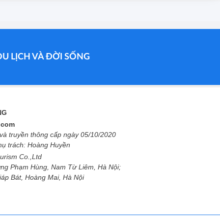
DU LỊCH VÀ ĐỜI SỐNG
ỐNG
l.com
à truyền thông cấp ngày 05/10/2020
phụ trách: Hoàng Huyền
urism Co.,Ltd
ng Phạm Hùng, Nam Từ Liêm, Hà Nội;
Giáp Bát, Hoàng Mai, Hà Nội