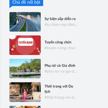
Chủ đề nổi bật
Sự kiện sắp diễn ra
#su-kien-sap-dien-ra
Tuyển công chức
#tuyen-cong-chuc
Phụ nữ và Gia đình
#phu-nu-va-gia-dinh
Thời trang với Du
lịch
#thoi-trang-voi-du-lich