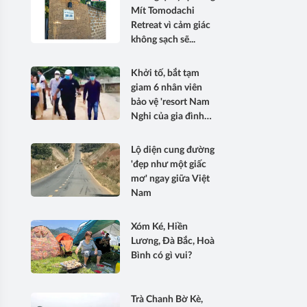
Việt Nam
Mít Tomodachi
Retreat vì cảm giác
không sạch sẽ...
Khởi tố, bắt tạm
giam 6 nhân viên
bảo vệ 'resort Nam
Nghi của gia đình
hoa hậu Phương Lê'
Lộ diện cung đường
'đẹp như một giấc
mơ' ngay giữa Việt
Nam
Xóm Ké, Hiền
Lương, Đà Bắc, Hoà
Bình có gì vui?
Trà Chanh Bờ Kè,