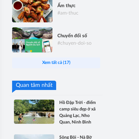
Ẩm thực
#am-thuc
Chuyển đổi số
#chuyen-doi-so
Xem tất cả (17)
Quan tâm nhất
Hồ Đập Trời - điểm
camp siêu đẹp ở xã
Quảng Lạc, Nho
Quan, Ninh Bình
Sông Bôi - Nà Bờ