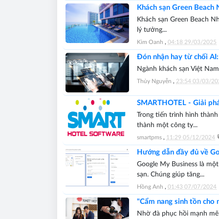
Khách sạn Green Beach N
Khách sạn Green Beach Nha
lý tưởng...
Kim Oanh
,
04:18 29/03/2025
Đón nhận hay từ chối AI:
Ngành khách sạn Việt Nam đ
Thủy Nguyễn
,
23:54 03/03/20
SMARTHOTEL - Giải pháp
Trong tiến trình hình thàn
thành một công ty...
smartpms
,
11:29 05/12/2024
Hướng dẫn đầy đủ về Go
Google My Business là một 
sạn. Chúng giúp tăng...
Hồng Anh
,
01:43 07/07/2024
"Cẩm nang sinh tồn cho 
Nhờ đà phục hồi mạnh mẽ củ