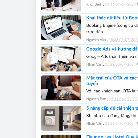
Khải Bình
,
01:16 07/07/2024
Khai thác dữ liệu từ Boo
Booking Engine (công cụ đặ
trực tiếp...
Nguyễn Văn
,
18:33 06/07/202
Google Ads và hướng dẫn
Google Ads thân thiện và dễ
Nhân Văn
,
15:22 06/07/2024
Mặt trái của OTA và cách
tuyến
Với các khách sạn, OTA là 
Nguyễn Ban
,
15:17 06/07/202
5 nâng cấp để cải thiện 
Khi nhu cầu đang tăng, thì 
Nhân Văn
,
01:26 04/07/2024
Fleur de Lys Hotel Quy N