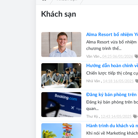
Khách sạn
Alma Resort bổ nhiệm Yur
Alma Resort vừa bổ nhiệm 
chương trình thể...
Văn Văn
,
04:25 06/01/2026
Hướng dẫn hoàn chỉnh về
Chiến lược tiếp thị công cụ
Nhã Vân
,
14:18 16/05/2025
Đăng ký bán phòng trên
Đăng ký bán phòng trên bo
quan...
Thư Kỳ
,
12:43 14/05/2025
Hành trình du khách và 
Khi nói về Marketing khách 