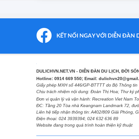
KẾT NỐI NGAY VỚI DIỄN ĐÀN 
DULICHVN.NET.VN
- DIỄN ĐÀN DU LỊCH, ĐỜI S
Hotline: 0914 669 550; Email: dulichvn20@gmai
Giấy phép MXH số 446/GP-BTTTT do Bộ Thông tin v
Chịu trách nhiệm nội dung: Đoàn Thị Hoa; Thư ký 
Đơn vị quản lý và vận hành: Recreation Viet Nam To
ĐC: Tầng 20 Tòa nhà Keangnam Landmark 72, đườ
Liên hệ tiếp nhận thông tin: A402/809 Giải Phóng, 
Điện thoại: 024 3939394; 024 632 636 89
Website đang trong quá trình hoàn thiện kỹ thuật