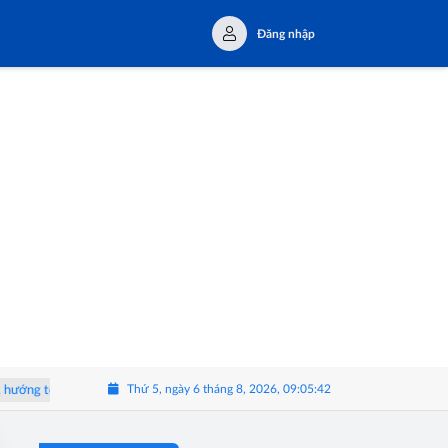
Đăng nhập
Thứ 5, ngày 6 tháng 8, 2026, 09:05:43
 thế doanh nghiệp vật liệu hoàn thiện hàng đầu khu vực
ParkCity Ha