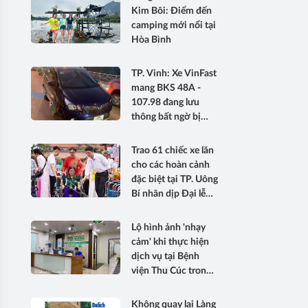
Kim Bôi: Điểm đến
camping mới nổi tại
Hòa Bình
TP. Vinh: Xe VinFast
mang BKS 48A -
107.98 đang lưu
thông bất ngờ bị
'gãy càng'
Trao 61 chiếc xe lăn
cho các hoàn cảnh
đặc biệt tại TP. Uông
Bí nhân dịp Đại lễ
Phật đản
Lộ hình ảnh 'nhạy
cảm' khi thực hiện
dịch vụ tại Bệnh
viện Thu Cúc trong
các quảng cáo trái
thuần phong mỹ tục
Không quay lại Làng