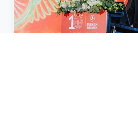
Đời sống
Kỷ niệm 10 năm Turkish Airlines tại Hà Nội: Gia tă
Kỳ
0 bình luận
0 lượt chia sẻ
Thích
Bình lu
Đức Quang
2025-07-30 01:10:18