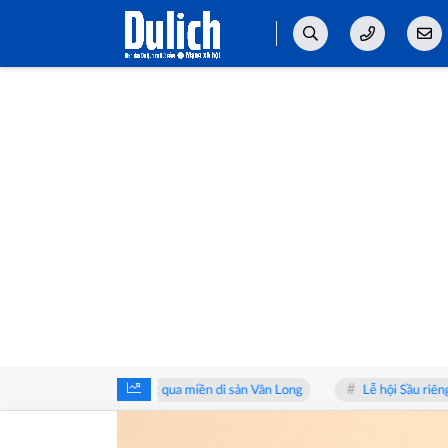
 2026: Sải bước qua miền di sản Vân Long
Lễ hội Sầu riêng Đắk Lắk 