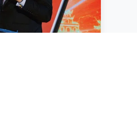
ng kết nối hàng không Việt Nam - Thổ Nhĩ
ận
Chia sẻ