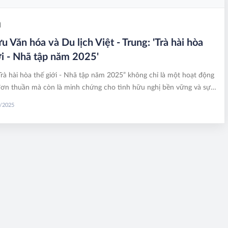
n
u Văn hóa và Du lịch Việt - Trung: 'Trà hài hòa
ới - Nhã tập năm 2025'
Trà hài hòa thế giới - Nhã tập năm 2025” không chỉ là một hoạt động
đơn thuần mà còn là minh chứng cho tình hữu nghị bền vững và sự
hặt chẽ giữa Việt Nam và Trung Quốc. Tuyến du lịch “Hành trình đỏ
5/2025
Việt – Trung tại Quảng Tây” thu hút sự chú ý lớn từ công chúng. Đây
iến không chỉ mang tính lịch sử mà còn đáp ứng nhu cầu tìm hiểu về
cách mạng của Chủ tịch Hồ Chí Minh, được xem như một biểu
 cho tình hữu nghị giữa hai nước.