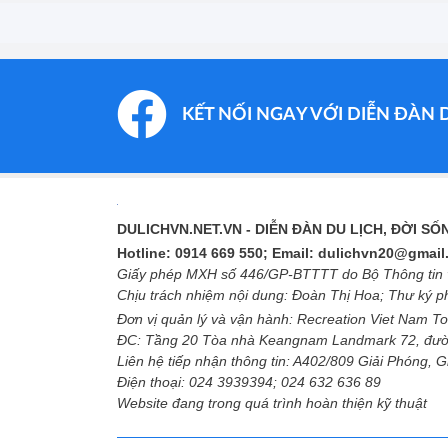
KẾT NỐI NGAY VỚI DIỄN ĐÀN 
DULICHVN.NET.VN
- DIỄN ĐÀN DU LỊCH, ĐỜI S
Hotline: 0914 669 550; Email: dulichvn20@gmai
Giấy phép MXH số 446/GP-BTTTT do Bộ Thông tin v
Chịu trách nhiệm nội dung: Đoàn Thị Hoa; Thư ký 
Đơn vị quản lý và vận hành: Recreation Viet Nam To
ĐC: Tầng 20 Tòa nhà Keangnam Landmark 72, đườ
Liên hệ tiếp nhận thông tin: A402/809 Giải Phóng, 
Điện thoại: 024 3939394; 024 632 636 89
Website đang trong quá trình hoàn thiện kỹ thuật