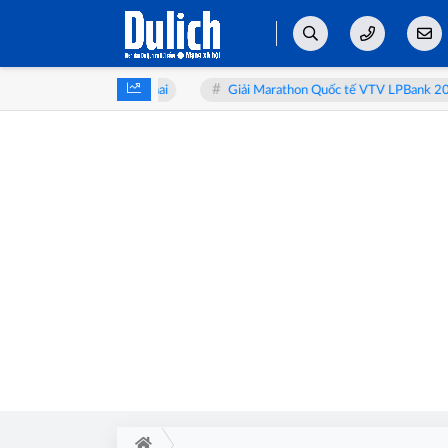
aa bàn về y học bào thai
Giải Marathon Quốc tế VTV LPBank 2026: Sải