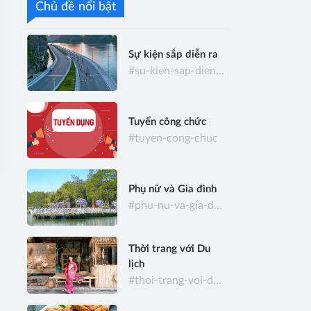
Chủ đề nổi bật
Sự kiện sắp diễn ra
#su-kien-sap-dien-ra
Tuyển công chức
#tuyen-cong-chuc
Phụ nữ và Gia đình
#phu-nu-va-gia-dinh
Thời trang với Du
lịch
#thoi-trang-voi-du-lich