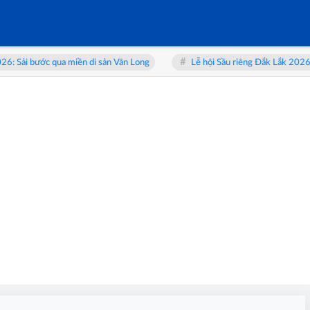
 bước qua miền di sản Vân Long
Lễ hội Sầu riêng Đắk Lắk 2026: Từ “v