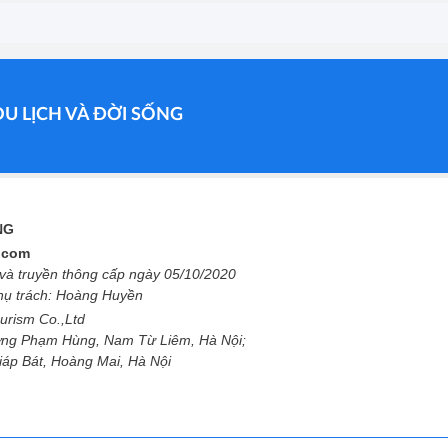
DU LỊCH VÀ ĐỜI SỐNG
ỐNG
l.com
à truyền thông cấp ngày 05/10/2020
phụ trách: Hoàng Huyền
urism Co.,Ltd
ng Phạm Hùng, Nam Từ Liêm, Hà Nội;
Giáp Bát, Hoàng Mai, Hà Nội