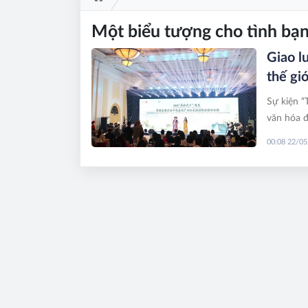
Một biểu tượng cho tình bạ
Giao lư
thế gi
Sự kiện “
văn hóa 
hợp tác c
00:08 22/0
hữu nghị 
là sáng k
quá khứ 
tượng mới