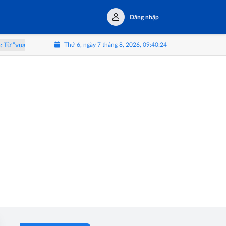
Đăng nhập
Thứ 6, ngày 7 tháng 8, 2026, 09:40:25
ua trái cây” đến hành trình trải nghiệm Tây Nguyên
Triển lãm 'Thể Lạ