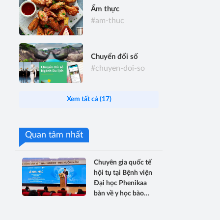
Ẩm thực
#am-thuc
Chuyển đổi số
#chuyen-doi-so
Xem tất cả (17)
Quan tâm nhất
Chuyên gia quốc tế
hội tụ tại Bệnh viện
Đại học Phenikaa
bàn về y học bào
thai