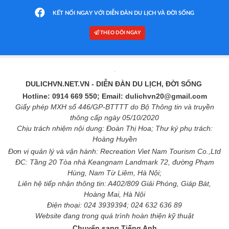
KẾT NỐI NGAY VỚI DIỄN ĐÀN DU LỊCH VÀ ĐỜI SỐNG
THEO DÕI NGAY
DULICHVN.NET.VN
- DIỄN ĐÀN DU LỊCH, ĐỜI SỐNG
Hotline: 0914 669 550; Email: dulichvn20@gmail.com
Giấy phép MXH số 446/GP-BTTTT do Bộ Thông tin và truyền
thông cấp ngày 05/10/2020
Chịu trách nhiệm nội dung: Đoàn Thị Hoa; Thư ký phụ trách:
Hoàng Huyền
Đơn vị quản lý và vận hành: Recreation Viet Nam Tourism Co.,Ltd
ĐC: Tầng 20 Tòa nhà Keangnam Landmark 72, đường Phạm
Hùng, Nam Từ Liêm, Hà Nội;
Liên hệ tiếp nhận thông tin: A402/809 Giải Phóng, Giáp Bát,
Hoàng Mai, Hà Nội
Điện thoại: 024 3939394; 024 632 636 89
Website đang trong quá trình hoàn thiện kỹ thuật
Chuyển sang Tiếng Anh