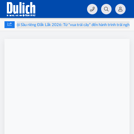
Lễ hội Sầu riêng Đắk Lắk 2026: Từ “vua trái cây” đến hành trình trải nghiệm