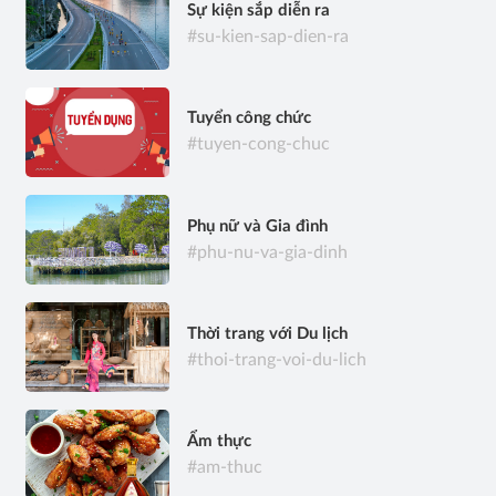
Sự kiện sắp diễn ra
#su-kien-sap-dien-ra
Tuyển công chức
#tuyen-cong-chuc
Phụ nữ và Gia đình
#phu-nu-va-gia-dinh
Thời trang với Du lịch
#thoi-trang-voi-du-lich
Ẩm thực
#am-thuc