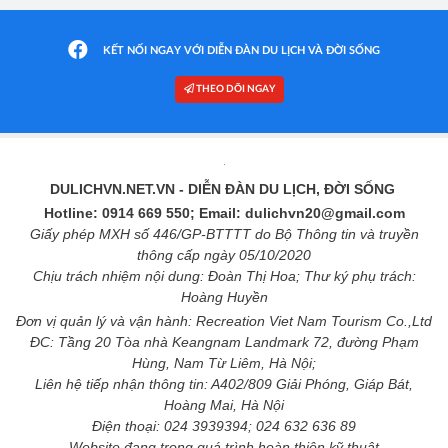
KẾT NỐI NGAY VỚI DIỄN ĐÀN DU LỊCH VÀ ĐỜI SỐNG
THEO DÕI NGAY
DULICHVN.NET.VN
- DIỄN ĐÀN DU LỊCH, ĐỜI SỐNG
Hotline: 0914 669 550; Email: dulichvn20@gmail.com
Giấy phép MXH số 446/GP-BTTTT do Bộ Thông tin và truyền
thông cấp ngày 05/10/2020
Chịu trách nhiệm nội dung: Đoàn Thị Hoa; Thư ký phụ trách:
Hoàng Huyền
Đơn vị quản lý và vận hành: Recreation Viet Nam Tourism Co.,Ltd
ĐC: Tầng 20 Tòa nhà Keangnam Landmark 72, đường Phạm
Hùng, Nam Từ Liêm, Hà Nội;
Liên hệ tiếp nhận thông tin: A402/809 Giải Phóng, Giáp Bát,
Hoàng Mai, Hà Nội
Điện thoại: 024 3939394; 024 632 636 89
Website đang trong quá trình hoàn thiện kỹ thuật