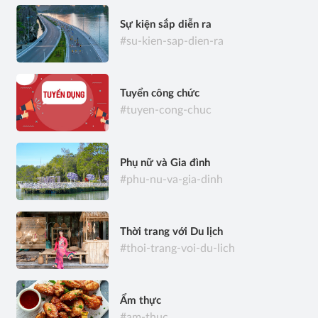
Sự kiện sắp diễn ra
#su-kien-sap-dien-ra
Tuyển công chức
#tuyen-cong-chuc
Phụ nữ và Gia đình
#phu-nu-va-gia-dinh
Thời trang với Du lịch
#thoi-trang-voi-du-lich
Ẩm thực
#am-thuc