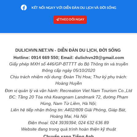
KẾT NỐI NGAY VỚI DIỄN ĐÀN DU LỊCH VÀ ĐỜI SỐNG
THEO DÕI NGAY
DULICHVN.NET.VN
- DIỄN ĐÀN DU LỊCH, ĐỜI SỐNG
Hotline: 0914 669 550; Email: dulichvn20@gmail.com
Giấy phép MXH số 446/GP-BTTTT do Bộ Thông tin và truyền
thông cấp ngày 05/10/2020
Chịu trách nhiệm nội dung: Đoàn Thị Hoa; Thư ký phụ trách:
Hoàng Huyền
Đơn vị quản lý và vận hành: Recreation Viet Nam Tourism Co.,Ltd
ĐC: Tầng 20 Tòa nhà Keangnam Landmark 72, đường Phạm
Hùng, Nam Từ Liêm, Hà Nội;
Liên hệ tiếp nhận thông tin: A402/809 Giải Phóng, Giáp Bát,
Hoàng Mai, Hà Nội
Điện thoại: 024 3939394; 024 632 636 89
Website đang trong quá trình hoàn thiện kỹ thuật
Chuyển sang Tiếng Anh