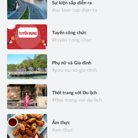
Sự kiện sắp diễn ra
#su-kien-sap-dien-ra
Tuyển công chức
#tuyen-cong-chuc
Phụ nữ và Gia đình
#phu-nu-va-gia-dinh
Thời trang với Du lịch
#thoi-trang-voi-du-lich
Ẩm thực
#am-thuc