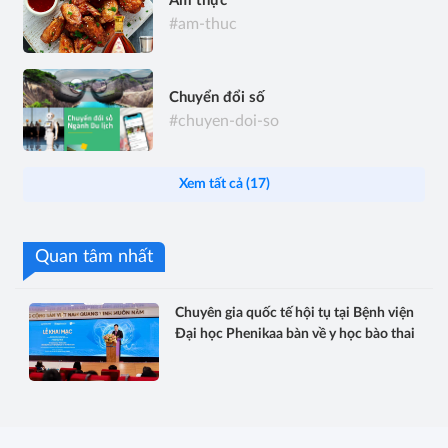
Ẩm thực
#am-thuc
Chuyển đổi số
#chuyen-doi-so
Xem tất cả (17)
Quan tâm nhất
Chuyên gia quốc tế hội tụ tại Bệnh viện
Đại học Phenikaa bàn về y học bào thai