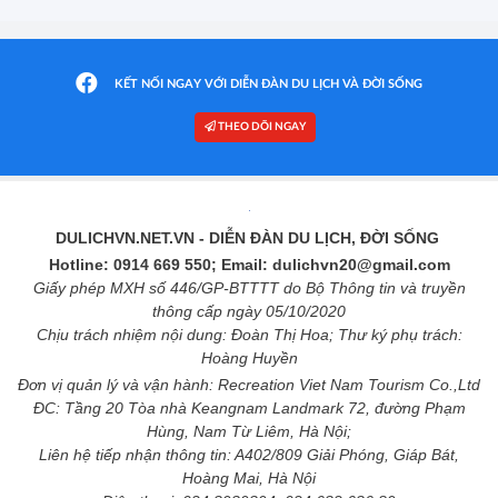
KẾT NỐI NGAY VỚI DIỄN ĐÀN DU LỊCH VÀ ĐỜI SỐNG
THEO DÕI NGAY
DULICHVN.NET.VN
- DIỄN ĐÀN DU LỊCH, ĐỜI SỐNG
Hotline: 0914 669 550; Email: dulichvn20@gmail.com
Giấy phép MXH số 446/GP-BTTTT do Bộ Thông tin và truyền
thông cấp ngày 05/10/2020
Chịu trách nhiệm nội dung: Đoàn Thị Hoa; Thư ký phụ trách:
Hoàng Huyền
Đơn vị quản lý và vận hành: Recreation Viet Nam Tourism Co.,Ltd
ĐC: Tầng 20 Tòa nhà Keangnam Landmark 72, đường Phạm
Hùng, Nam Từ Liêm, Hà Nội;
Liên hệ tiếp nhận thông tin: A402/809 Giải Phóng, Giáp Bát,
Hoàng Mai, Hà Nội