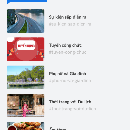
Sự kiện sắp diễn ra
#su-kien-sap-dien-ra
Tuyển công chức
#tuyen-cong-chuc
Phụ nữ và Gia đình
#phu-nu-va-gia-dinh
Thời trang với Du lịch
#thoi-trang-voi-du-lich