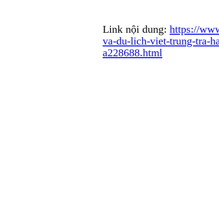
Link nội dung:
https://ww
va-du-lich-viet-trung-tra-
a228688.html